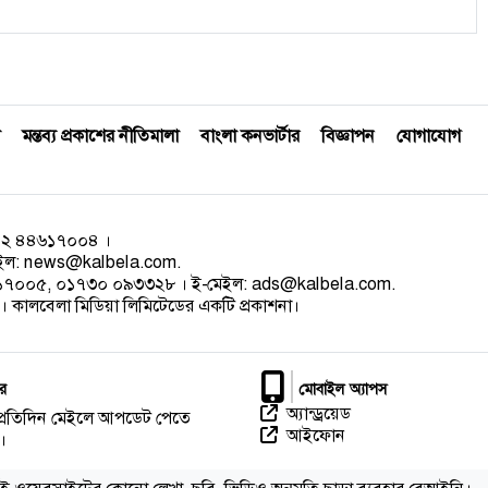
মন্তব্য প্রকাশের নীতিমালা
বাংলা কনভার্টার
বিজ্ঞাপন
যোগাযোগ
০২ ৪৪৬১৭০০৪ ।
েইল:
news@kalbela.com
.
৪৬১৭০০৫, ০১৭৩০ ০৯৩৩২৮ । ই-মেইল:
ads@kalbela.com
.
 কালবেলা মিডিয়া লিমিটেডের একটি প্রকাশনা।
র
মোবাইল অ্যাপস
অ্যান্ড্রয়েড
প্রতিদিন মেইলে আপডেট পেতে
আইফোন
।