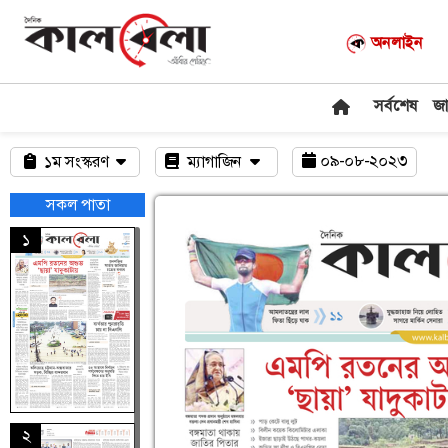
অনলাইন
সর্বশেষ
জ
০৯-০৮-২০২৩
১ম সংস্করণ
ম্যাগাজিন
সকল পাতা
১
২