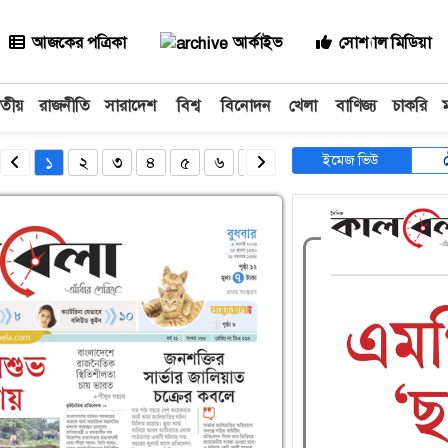
আজকের পত্রিকা
আর্কাইভ
সোশ্যাল মিডিয়া
াতীয়
রাজনীতি
সারাদেশ
বিশ্ব
বিনোদন
খেলা
বাণিজ্য
চাকরি
ইমেজ ভিউ
১
২
৩
৪
৫
৬
৭
৮
৯
১০
১১
১২