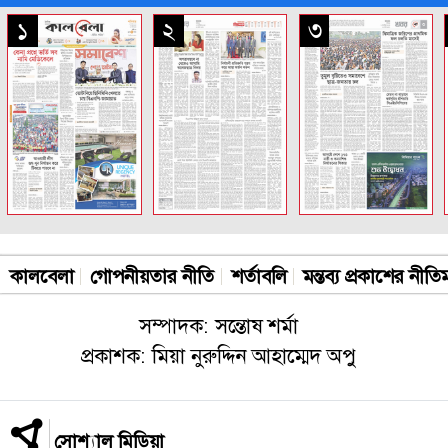
সকল পাতা
১
২
৩