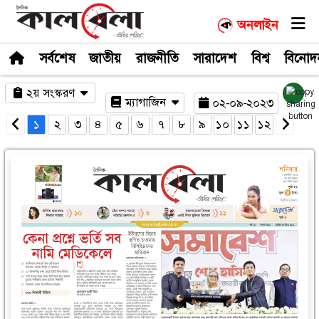
সর্বশেষ
জাতীয়
রাজনীতি
সারাদেশ
২য় সংস্করণ
ম্যাগাজিন
০২-০
১
২
৩
৪
৫
৬
৭
৮
৯
১০