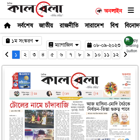
সর্বশেষ
জাতীয়
রাজনীতি
সারাদেশ
১ম সংস্করণ
ম্যাগাজিন
০৮-০
১
২
৩
৪
৫
৬
৭
৮
৯
১০