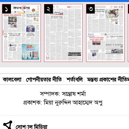
সকল পাতা
১
২
৩