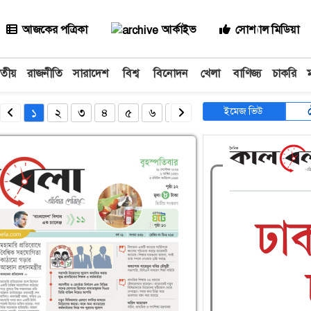
আজকের পত্রিকা
আর্কাইভ
সোশ্যাল মিডিয়া
াতীয়
রাজনীতি
সারাদেশ
বিশ্ব
বিনোদন
খেলা
বাণিজ্য
চাকরি
ইমেজ ভিউ
১
২
৩
৪
৫
৬
৭
৮
৯
১০
১১
১২