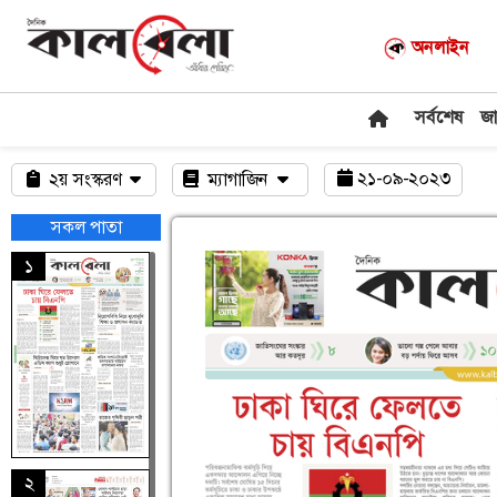
অনলাইন
সর্বশেষ
জ
২১-০৯-২০২৩
২য় সংস্করণ
ম্যাগাজিন
সকল পাতা
১
২