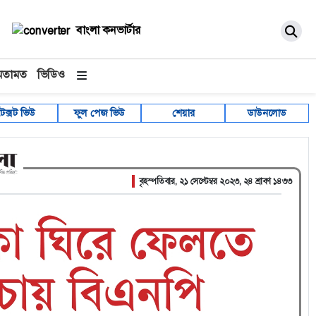
বাংলা কনভার্টার
মতামত
ভিডিও
টেক্সট ভিউ
ফুল পেজ ভিউ
শেয়ার
ডাউনলোড
বৃহস্পতিবার, ২১ সেপ্টেম্বর ২০২৩, ২৪ শ্রাবণ ১৪৩৩