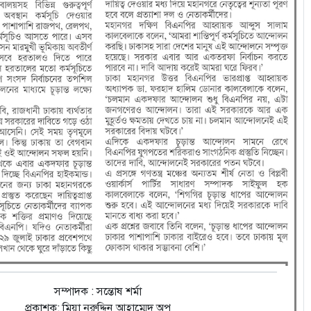
সম্পাদক : সন্তোষ শর্মা
প্রকাশক: মিয়া নুরুদ্দিন আহাম্মেদ অপু