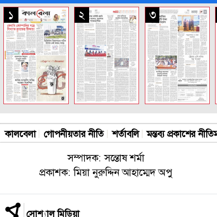
সকল পাতা
১
২
৩