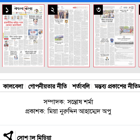
সকল পাতা
১
২
৩