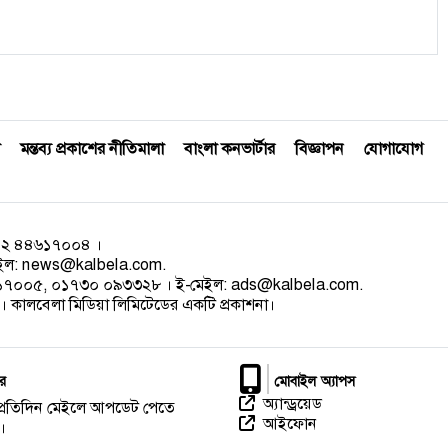
মন্তব্য প্রকাশের নীতিমালা
বাংলা কনভার্টার
বিজ্ঞাপন
যোগাযোগ
০২ ৪৪৬১৭০০৪ ।
েইল:
news@kalbela.com
.
৪৬১৭০০৫, ০১৭৩০ ০৯৩৩২৮ । ই-মেইল:
ads@kalbela.com
.
 কালবেলা মিডিয়া লিমিটেডের একটি প্রকাশনা।
র
মোবাইল অ্যাপস
অ্যান্ড্রয়েড
প্রতিদিন মেইলে আপডেট পেতে
আইফোন
।