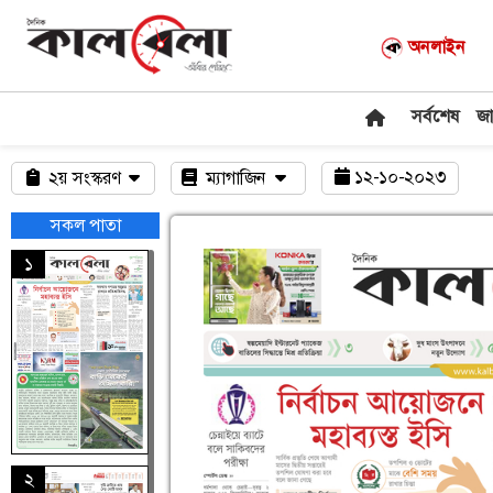
অনলাইন
সর্বশেষ
জ
১২-১০-২০২৩
২য় সংস্করণ
ম্যাগাজিন
সকল পাতা
১
২