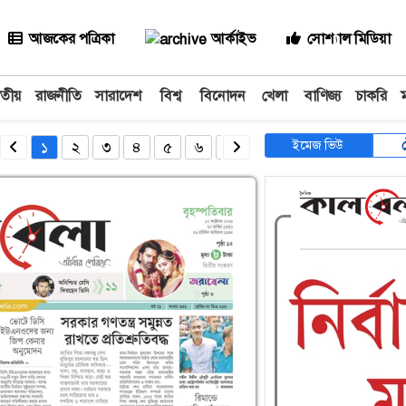
আজকের পত্রিকা
আর্কাইভ
সোশ্যাল মিডিয়া
াতীয়
রাজনীতি
সারাদেশ
বিশ্ব
বিনোদন
খেলা
বাণিজ্য
চাকরি
ইমেজ ভিউ
১
২
৩
৪
৫
৬
৭
৮
৯
১০
১১
১২