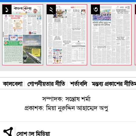
সকল পাতা
১
২
৩