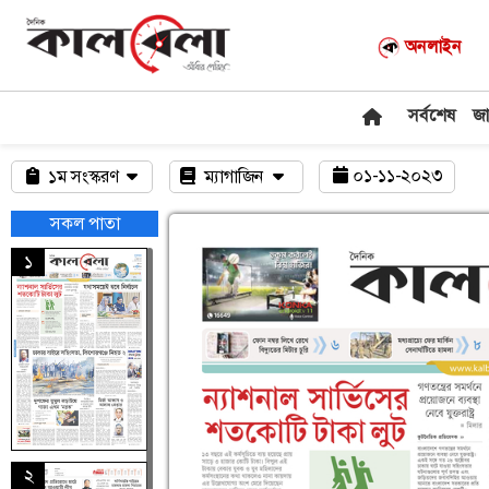
অনলাইন
সর্বশেষ
জ
০১-১১-২০২৩
১ম সংস্করণ
ম্যাগাজিন
সকল পাতা
১
২