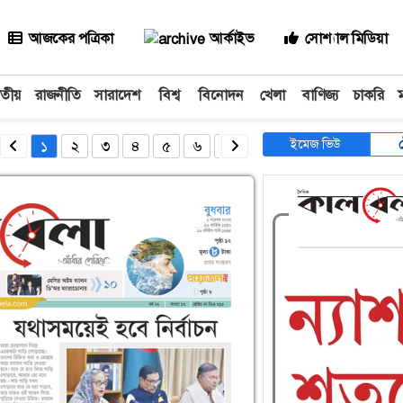
আজকের পত্রিকা
আর্কাইভ
সোশ্যাল মিডিয়া
াতীয়
রাজনীতি
সারাদেশ
বিশ্ব
বিনোদন
খেলা
বাণিজ্য
চাকরি
ইমেজ ভিউ
১
২
৩
৪
৫
৬
৭
৮
৯
১০
১১
১২