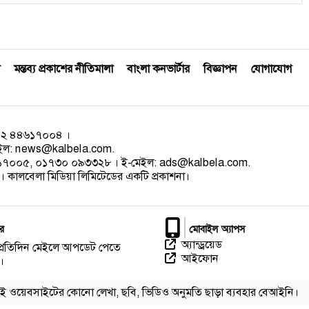
মন্তব্য প্রকাশের নীতিমালা
বাংলা কনভার্টার
বিজ্ঞাপন
যোগাযোগ
০২ ৪৪৬১৭০০৪ ।
েইল:
news@kalbela.com
.
৪৬১৭০০৫, ০১৭৩০ ০৯৩৩২৮ । ই-মেইল:
ads@kalbela.com
.
 কালবেলা মিডিয়া লিমিটেডের একটি প্রকাশনা।
র
মোবাইল অ্যাপস
অ্যান্ড্রয়েড
প্রতিদিন মেইলে আপডেট পেতে
আইফোন
।
ই ওয়েবসাইটের কোনো লেখা, ছবি, ভিডিও অনুমতি ছাড়া ব্যবহার বেআইনি।