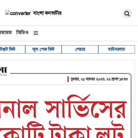
বাংলা কনভার্টার
মতামত
ভিডিও
টেক্সট ভিউ
ফুল পেজ ভিউ
শেয়ার
ডাউনলোড
বুধবার, ০১ নভেম্বর ২০২৩, ২২ শ্রাবণ ১৪৩৩