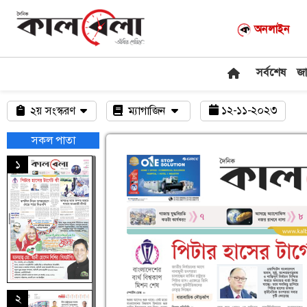
অনলাইন
সর্বশেষ
জ
১২-১১-২০২৩
২য় সংস্করণ
ম্যাগাজিন
সকল পাতা
১
২