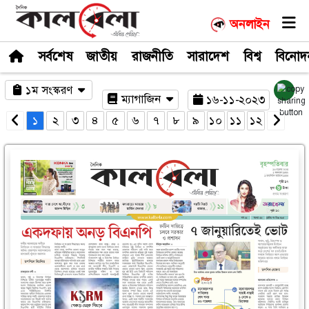
সর্বশেষ
জাতীয়
রাজনীতি
সারাদেশ
১ম সংস্করণ
ম্যাগাজিন
১৬-১
১
২
৩
৪
৫
৬
৭
৮
৯
১০