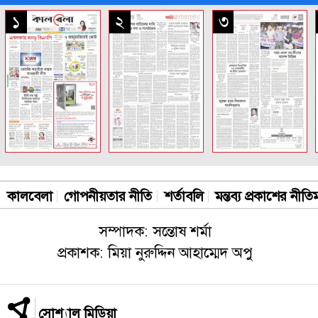
সকল পাতা
১
২
৩