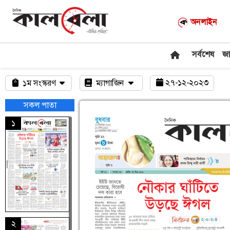
অনলাইন
সর্বশেষ
জ
২৭-১২-২০২৩
১ম সংস্করণ
ম্যাগাজিন
সকল পাতা
১
২