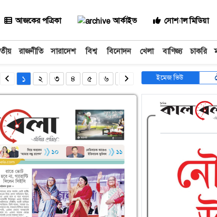
আজকের পত্রিকা
আর্কাইভ
সোশ্যাল মিডিয়া
াতীয়
রাজনীতি
সারাদেশ
বিশ্ব
বিনোদন
খেলা
বাণিজ্য
চাকরি
ইমেজ ভিউ
১
২
৩
৪
৫
৬
৭
৮
৯
১০
১১
১২