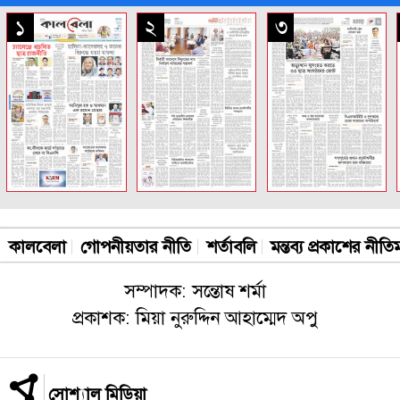
সকল পাতা
১
২
৩