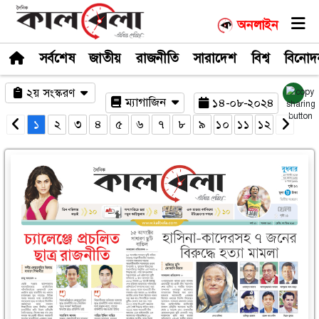
সর্বশেষ
জাতীয়
রাজনীতি
সারাদেশ
২য় সংস্করণ
ম্যাগাজিন
১৪-০
১
২
৩
৪
৫
৬
৭
৮
৯
১০