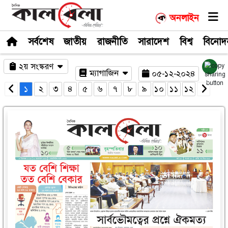
সর্বশেষ
জাতীয়
রাজনীতি
সারাদেশ
২য় সংস্করণ
ম্যাগাজিন
০৫-১
১
২
৩
৪
৫
৬
৭
৮
৯
১০