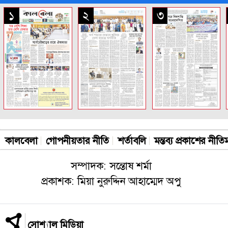
সকল পাতা
১
২
৩