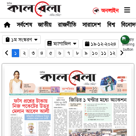
সর্বশেষ
জাতীয়
রাজনীতি
সারাদেশ
১ম সংস্করণ
ম্যাগাজিন
১৯-১
১
২
৩
৪
৫
৬
৭
৮
৯
১০