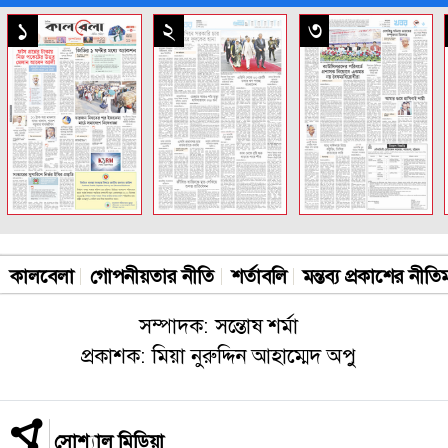
সকল পাতা
১
২
৩