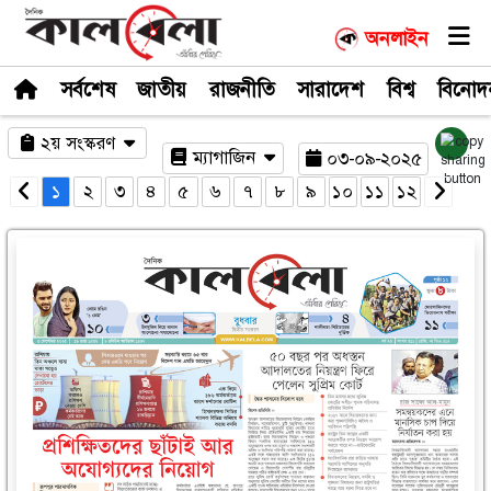
সর্বশেষ
জাতীয়
রাজনীতি
সারাদেশ
২য় সংস্করণ
ম্যাগাজিন
০৩-০
১
২
৩
৪
৫
৬
৭
৮
৯
১০