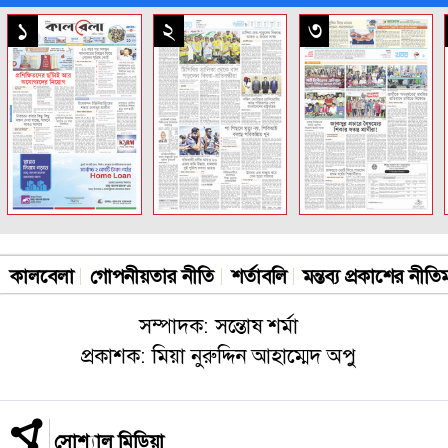
সকল পাতা
১
২
৩