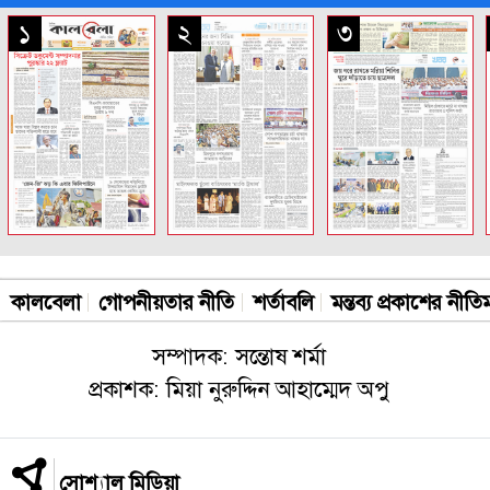
সকল পাতা
১
২
৩