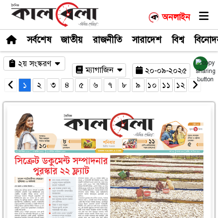
সর্বশেষ
জাতীয়
রাজনীতি
সারাদেশ
২য় সংস্করণ
ম্যাগাজিন
২০-০
১
২
৩
৪
৫
৬
৭
৮
৯
১০