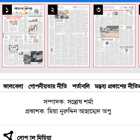
সকল পাতা
১
২
৩