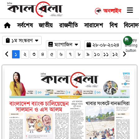
সর্বশেষ
জাতীয়
রাজনীতি
সারাদেশ
১ম সংস্করণ
ম্যাগাজিন
২৮-০
১
২
৩
৪
৫
৬
৭
৮
৯
১০