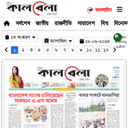
সর্বশেষ
জাতীয়
রাজনীতি
সারাদেশ
২য় সংস্করণ
ম্যাগাজিন
২৮-০
১
২
৩
৪
৫
৬
৭
৮
৯
১০