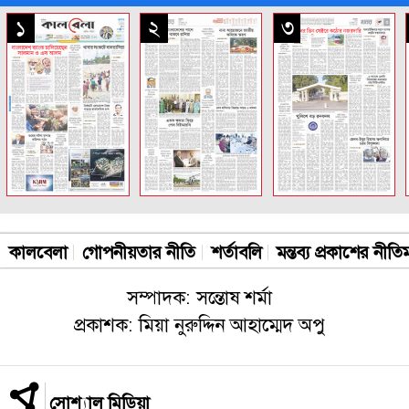
সকল পাতা
১
২
৩