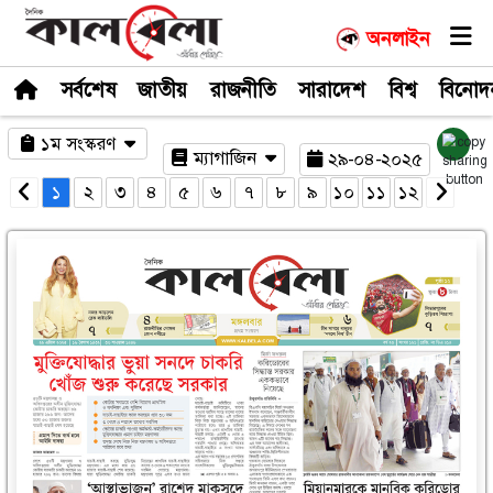
সর্বশেষ
জাতীয়
রাজনীতি
সারাদেশ
১ম সংস্করণ
ম্যাগাজিন
২৯-০
১
২
৩
৪
৫
৬
৭
৮
৯
১০