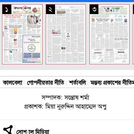
সকল পাতা
১
২
৩