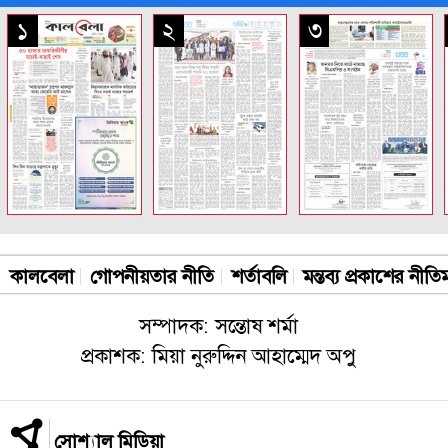
সকল পাতা
১
২
৩