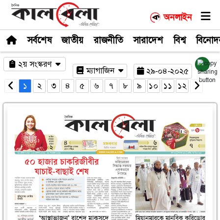
সর্বশেষ
জাতীয়
রাজনীতি
সারাদেশ
২য় সংস্করণ
ম্যাগাজিন
২৯-০
১
২
৩
৪
৫
৬
৭
৮
৯
১০